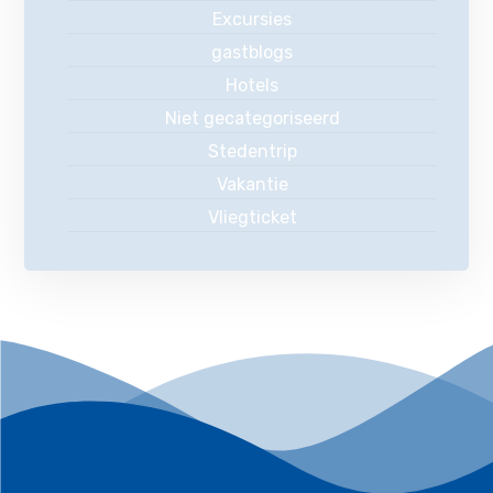
Excursies
gastblogs
Hotels
Niet gecategoriseerd
Stedentrip
Vakantie
Vliegticket