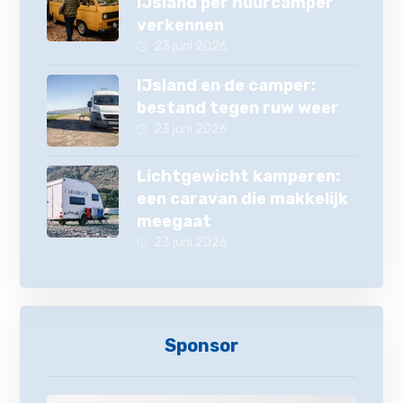
IJsland per huurcamper
verkennen
23 juni 2026
IJsland en de camper:
bestand tegen ruw weer
23 juni 2026
Lichtgewicht kamperen:
een caravan die makkelijk
meegaat
23 juni 2026
Sponsor