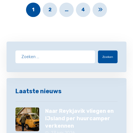
1
2
…
4
Zoeken
Laatste nieuws
Naar Reykjavik vliegen en
IJsland per huurcamper
verkennen
23 juni 2026