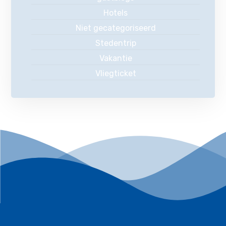
Hotels
Niet gecategoriseerd
Stedentrip
Vakantie
Vliegticket
Over ons