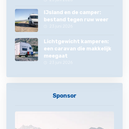
IJsland en de camper:
bestand tegen ruw weer
23 juni 2026
Lichtgewicht kamperen:
een caravan die makkelijk
meegaat
23 juni 2026
Sponsor