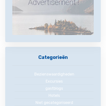
Categorieën
Bezienswaardigheden
Excursies
gastblogs
Hotels
Niet gecategoriseerd