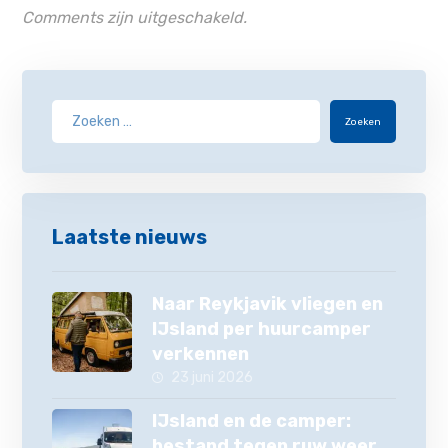
Comments zijn uitgeschakeld.
Zoeken
Laatste nieuws
Naar Reykjavik vliegen en
IJsland per huurcamper
verkennen
23 juni 2026
IJsland en de camper:
bestand tegen ruw weer