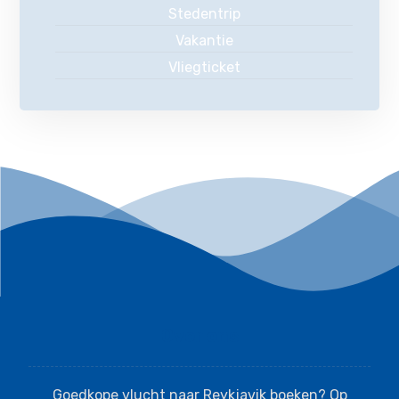
Stedentrip
Vakantie
Vliegticket
Over ons
Goedkope vlucht naar Reykjavik boeken? Op