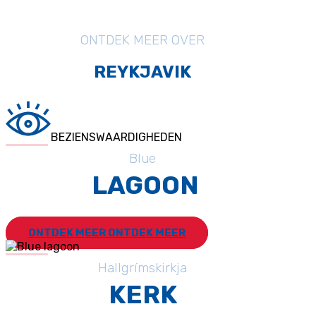
Reykjavik zijn er genoeg te vinden.
ONTDEK MEER OVER
REYKJAVIK
BEZIENSWAARDIGHEDEN
Blue
LAGOON
ONTDEK MEER
ONTDEK MEER
Hallgrímskirkja
KERK