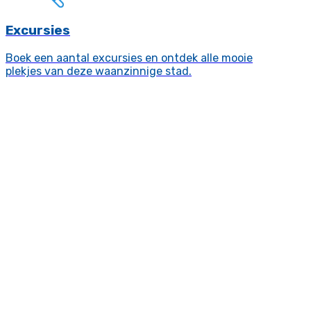
Excursies
Boek een aantal excursies en ontdek alle mooie
plekjes van deze waanzinnige stad.
Vliegen naar
Reykjavik
Als je op zoek bent naar een afwisselende
stedenreis dan is de stad Reykjavik echt een must-
see. Deze hippe stad biedt vele restaurants en bars
en ligt op steenworp afstand van een
natuurgebied waar je U tegen zegt. Deze meest
noordelijk gelegen hoofdstad van de wereld is ook
een goede uitvalbasis wanneer je IJsland wilt
verkennen. De belangrijkste reden om Reykjavik te
bezoeken, is niet om alleen van de stad zelf te
kunnen genieten, maar ook van de geisers,
watervallen en van de geothermische spa’s. Een
vlucht boeken Reykjavik is zo gebeurd en hotels