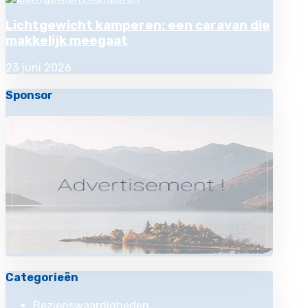
Lichtgewicht kamperen: een caravan die
makkelijk meegaat
23 juni 2026
Sponsor
Categorieën
Bezienswaardigheden