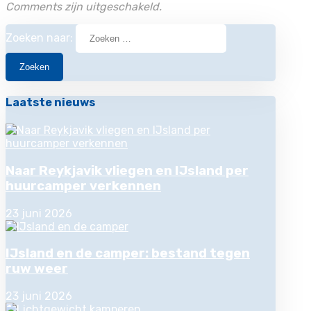
Comments zijn uitgeschakeld.
Zoeken naar:
Laatste nieuws
Naar Reykjavik vliegen en IJsland per
huurcamper verkennen
23 juni 2026
IJsland en de camper: bestand tegen
ruw weer
23 juni 2026