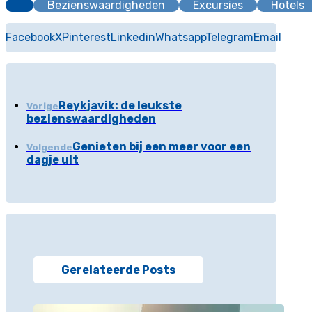
Bezienswaardigheden
Excursies
Hotels
Facebook
X
Pinterest
Linkedin
Whatsapp
Telegram
Email
Reykjavik: de leukste
Vorige
bezienswaardigheden
Genieten bij een meer voor een
Volgende
dagje uit
Gerelateerde Posts