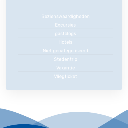
Bezienswaardigheden
Excursies
gastblogs
Hotels
Niet gecategoriseerd
Stedentrip
Vakantie
Vliegticket