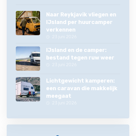
Naar Reykjavik vliegen en
IJsland per huurcamper
verkennen
23 juni 2026
IJsland en de camper:
bestand tegen ruw weer
23 juni 2026
Lichtgewicht kamperen:
een caravan die makkelijk
meegaat
23 juni 2026