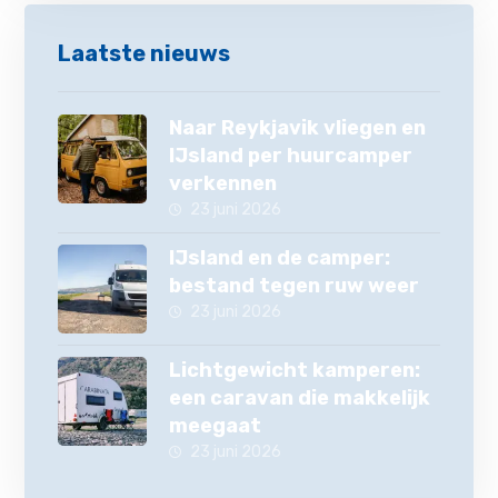
Laatste nieuws
Naar Reykjavik vliegen en
IJsland per huurcamper
verkennen
23 juni 2026
IJsland en de camper:
bestand tegen ruw weer
23 juni 2026
Lichtgewicht kamperen:
een caravan die makkelijk
meegaat
23 juni 2026