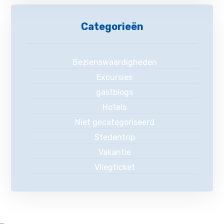
Categorieën
Bezienswaardigheden
Excursies
gastblogs
Hotels
Niet gecategoriseerd
Stedentrip
Vakantie
Vliegticket