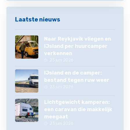
Laatste nieuws
Naar Reykjavik vliegen en
IJsland per huurcamper
verkennen
23 juni 2026
IJsland en de camper:
bestand tegen ruw weer
23 juni 2026
Lichtgewicht kamperen:
een caravan die makkelijk
meegaat
23 juni 2026