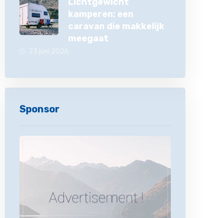
Lichtgewicht
kamperen: een
caravan die makkelijk
meegaat
23 juni 2026
Sponsor