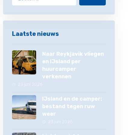
Laatste nieuws
Naar Reykjavik vliegen
en IJsland per
huurcamper
verkennen
23 juni 2026
IJsland en de camper:
bestand tegen ruw
weer
23 juni 2026