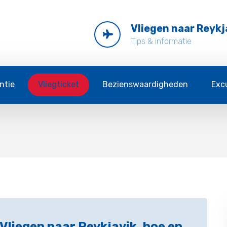
Vliegen naar Reykj
Tips & informatie
ntie
Vliegticket
Bezienswaardigheden
Exc
Vliegen naar Reykjavik, hoe en