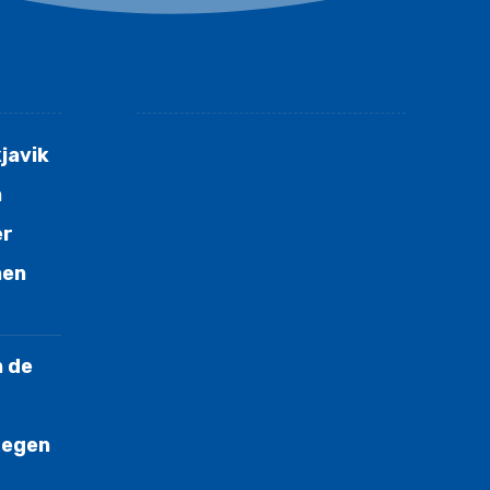
Gesponsord door
javik
n
er
nen
n de
tegen