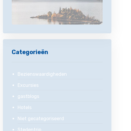
Categorieën
Bezienswaardigheden
Excursies
gastblogs
Hotels
Niet gecategoriseerd
Stedentrip