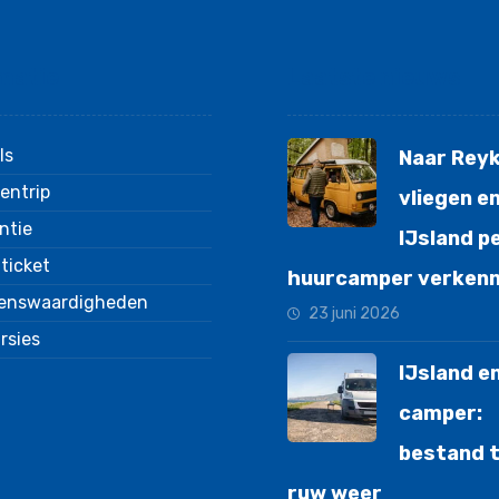
matie
Laatste nieuws
ls
Naar Reyk
entrip
vliegen e
ntie
IJsland p
gticket
huurcamper verken
enswaardigheden
23 juni 2026
rsies
IJsland e
camper:
bestand 
ruw weer