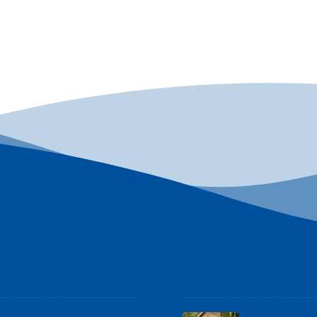
matie
Laatste nieuws