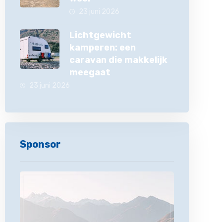
23 juni 2026
Lichtgewicht
kamperen: een
caravan die makkelijk
meegaat
23 juni 2026
Sponsor