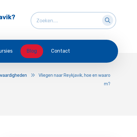
avik?
ursies
Blog
Contact
waardigheden
Vliegen naar Reykjavik, hoe en waaro
m?