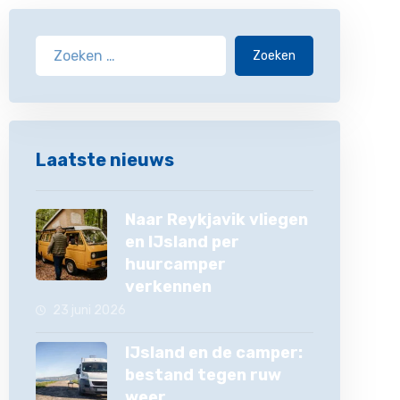
Zoeken
Laatste nieuws
Naar Reykjavik vliegen
en IJsland per
huurcamper
verkennen
23 juni 2026
IJsland en de camper:
bestand tegen ruw
weer