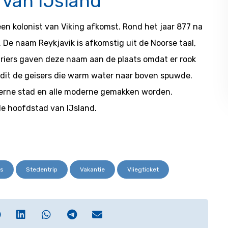
r van IJsland
 een kolonist van Viking afkomst. Rond het jaar 877 na
 De naam Reykjavik is afkomstig uit de Noorse taal,
turiers gaven deze naam aan de plaats omdat er rook
n dit de geisers die warm water naar boven spuwde.
erne stad en alle moderne gemakken worden.
e hoofdstad van IJsland.
ls
Stedentrip
Vakantie
Vliegticket