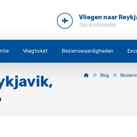
Vliegen naar Reykj
Tips & informatie
ntie
Vliegticket
Bezienswaardigheden
Exc
ykjavik,
Blog
Beziens
?