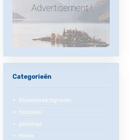
Categorieën
Bezienswaardigheden
Excursies
gastblogs
Hotels