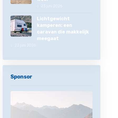
23 juni 2026
Lichtgewicht
kamperen: een
caravan die makkelijk
meegaat
23 juni 2026
Sponsor