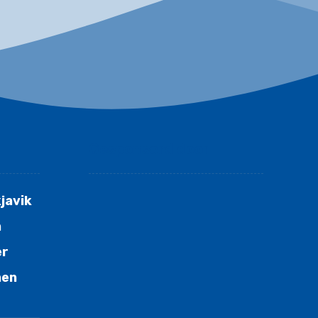
Gesponsord door
javik
n
er
nen