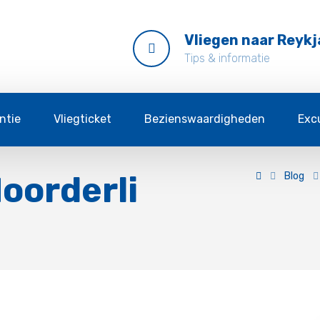
Vliegen naar Reykj
Tips & informatie
ntie
Vliegticket
Bezienswaardigheden
Exc
oorderli
Blog