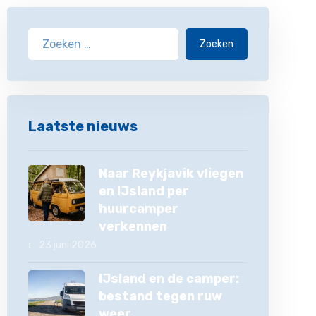
Zoeken
Laatste nieuws
Naar Reykjavik vliegen
en IJsland per
huurcamper
verkennen
23 juni 2026
IJsland en de camper:
bestand tegen ruw
weer