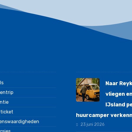
matie
Laatste nieuws
ls
Naar Reyk
entrip
vliegen e
ntie
IJsland p
gticket
huurcamper verken
enswaardigheden
23 juni 2026
rsies