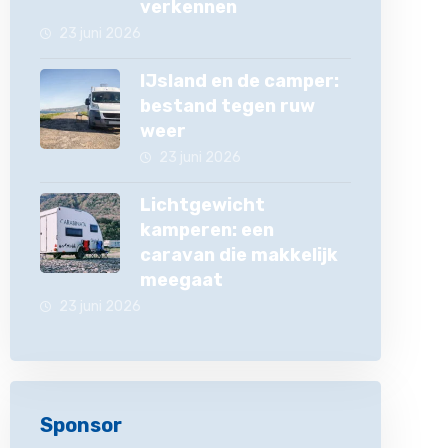
verkennen
23 juni 2026
IJsland en de camper:
bestand tegen ruw
weer
23 juni 2026
Lichtgewicht
kamperen: een
caravan die makkelijk
meegaat
23 juni 2026
Sponsor