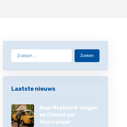
Zoeken
Laatste nieuws
Naar Reykjavik vliegen
en IJsland per
huurcamper