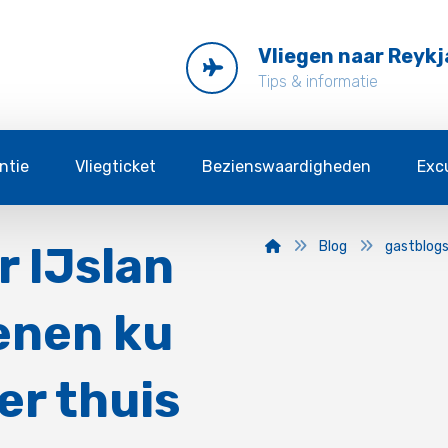
Vliegen naar Reykj
Tips & informatie
ntie
Vliegticket
Bezienswaardigheden
Exc
r IJslan
Blog
gastblog
enen ku
er thuis