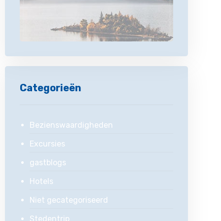
Categorieën
Bezienswaardigheden
Excursies
gastblogs
Hotels
Niet gecategoriseerd
Stedentrip