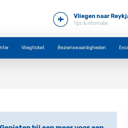
Vliegen naar Reykj
Tips & informatie
ntie
Vliegticket
Bezienswaardigheden
Exc
Genieten bij een meer voor een