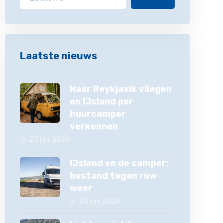
Laatste nieuws
Naar Reykjavik vliegen
en IJsland per
huurcamper
verkennen
23 juni 2026
IJsland en de camper:
bestand tegen ruw
weer
23 juni 2026