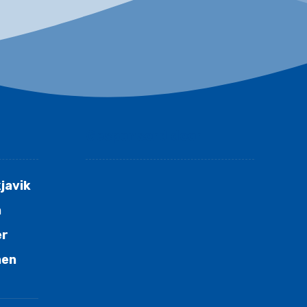
Gesponsord door
javik
n
er
nen